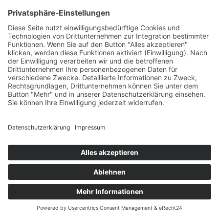
FlexPDF
Elektronisches Briefpapier
(PDF-Format) mit Logo und
Verläufen ermöglicht und
vereinfacht Dynamics
Report-Designs, die weit
über den Dynamics-Standard
hinausgehen. Weitere PDF-
Operationen: Stempel, Merge,
Drehung und viele mehr
MultiAttach