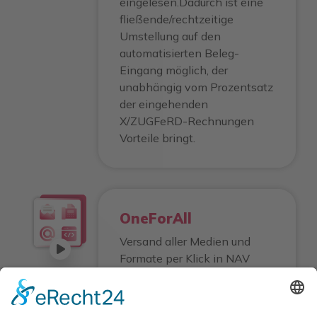
eingelesen.Dadurch ist eine
fließende/rechtzeitige
Umstellung auf den
automatisierten Beleg-
Eingang möglich, der
unabhängig vom Prozentsatz
der eingehenden
X/ZUGFeRD-Rechnungen
Vorteile bringt.
OneForAll
Versand aller Medien und
Formate per Klick in NAV
über einen einheitlichen
Ablauf.