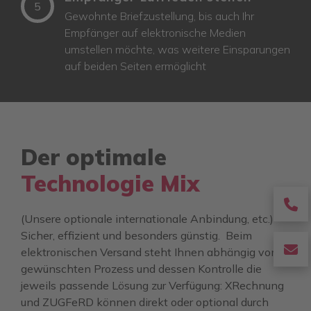
5
Gewohnte Briefzustellung, bis auch Ihr
Empfänger auf elektronische Medien
umstellen möchte, was weitere Einsparungen
auf beiden Seiten ermöglicht
Der optimale
Technologie Mix
fa
(Unsere optionale internationale Anbindung, etc.)
fa
Sicher, effizient und besonders günstig. Beim
p
fa
elektronischen Versand steht Ihnen abhängig vom
gewünschten Prozess und dessen Kontrolle die
fa
jeweils passende Lösung zur Verfügung: XRechnung
e
und ZUGFeRD können direkt oder optional durch